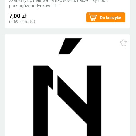
Szablony do malowania napisów, oznaczeń, symboli,
parkingów, budynków itd.
7,00 zł
Do koszyka
(5,69 zł netto)