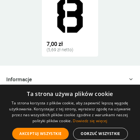
7,00 zł
(5,69 zł netto)
Informacje
Ta strona używa plików cookie
Zakupy
Ta strona korzysta z plików cookie, aby zapewnić lepszą wygodę
użytkowania. Korzystając z tej strony, wyrażasz zgodę na używanie
Szybki kontakt
przez nas wszystkich plików cookie zgodnie z warunkami naszej
polityki plików cookie.
Dowiedz się więcej
©
SZABLONERIA
.pl Wszelkie Prawa Zastrzeżone. All Rights
AKCEPTUJ WSZYSTKIE
ODRZUĆ WSZYSTKIE