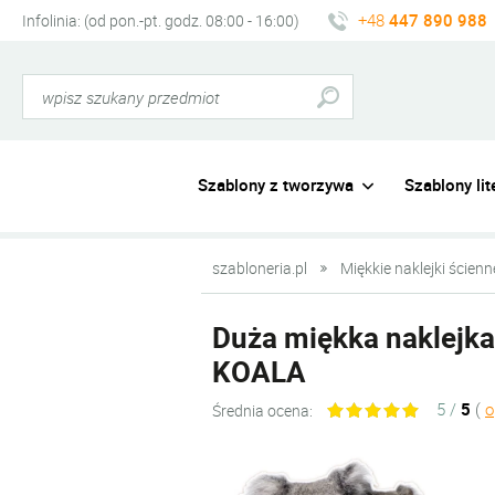
+48
447 890 988
Infolinia: (od pon.-pt. godz. 08:00 - 16:00)
Szablony z tworzywa
Szablony lite
szabloneria.pl
Miękkie naklejki ścienn
Duża miękka naklejk
KOALA
5 /
5
(
o
Średnia ocena: