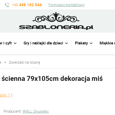
+48
446 162 944
Formularz kontaktowy
r i cyfr
Gry i naklejki dla dzieci
Plakaty
Miękkie 
e
Zwierzaki na ścianę
a ścienna 79x105cm dekoracja miś
pinii: 1
)
Producent:
WALL Snuggles