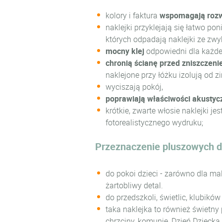
kolory i faktura
wspomagają rozwó
naklejki przyklejają się łatwo po
których odpadają naklejki ze zwykł
mocny klej
odpowiedni dla każde
chronią ścianę przed zniszczen
naklejone przy łóżku izolują od z
wyciszają pokój,
poprawiają właściwości akustyc
krótkie, zwarte włosie naklejki je
fotorealistycznego wydruku;
Przeznaczenie pluszowych d
do pokoi dzieci - zarówno dla mal
żartobliwy detal.
do przedszkoli, świetlic, klubik
taka naklejka to również świetny
chrzciny, komunię, Dzień Dziecka 