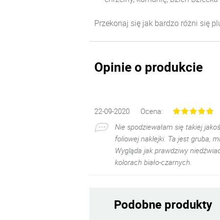
Przekonaj się jak bardzo różni się p
Opinie o produkcie
22-09-2020
Ocena:
Nie spodziewałam się takiej jako
foliowej naklejki. Ta jest gruba,
Wygląda jak prawdziwy niedźwiade
kolorach biało-czarnych.
Podobne produkty