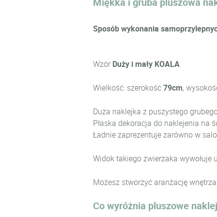
Miękka i gruba pluszowa nak
Sposób wykonania samoprzylepnych 
Wzór
Duży i mały KOALA
Wielkość: szerokość
79cm
, wysoko
Duża naklejka z puszystego grubego
Płaska dekoracja do naklejenia na ś
Ładnie zaprezentuje zarówno w salon
Widok takiego zwierzaka wywołuje uś
Możesz stworzyć aranżację wnętrza w
Co wyróżnia pluszowe nakle