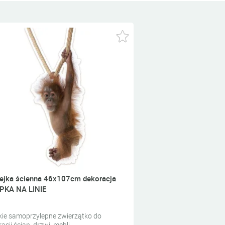
ejka ścienna 46x107cm dekoracja
PKA NA LINIE
kie samoprzylepne zwierzątko do
acji ścian, drzwi, mebli.