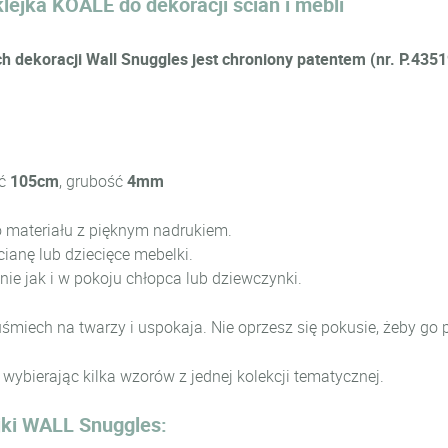
lejka KOALE do dekoracji ścian i mebli
dekoracji Wall Snuggles jest chroniony patentem (nr. P.435
ść
105cm
, grubość
4mm
 materiału z pięknym nadrukiem.
cianę lub dziecięce mebelki.
ie jak i w pokoju chłopca lub dziewczynki.
miech na twarzy i uspokaja. Nie oprzesz się pokusie, żeby go 
ybierając kilka wzorów z jednej kolekcji tematycznej.
jki WALL Snuggles: