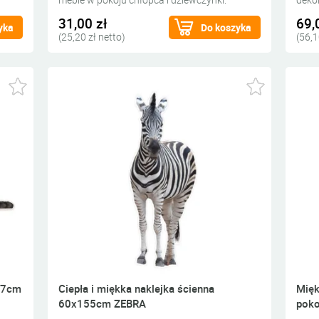
31,00 zł
69,
yka
Do koszyka
(25,20 zł netto)
(56,1
67cm
Ciepła i miękka naklejka ścienna
Mięk
60x155cm ZEBRA
poko