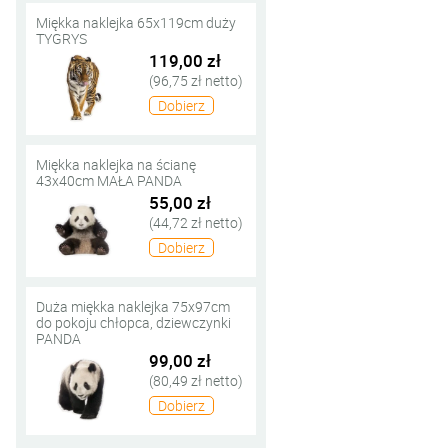
Miękka naklejka 65x119cm duży
TYGRYS
119,00 zł
(96,75 zł netto)
Dobierz
Miękka naklejka na ścianę
43x40cm MAŁA PANDA
55,00 zł
(44,72 zł netto)
Dobierz
Duża miękka naklejka 75x97cm
do pokoju chłopca, dziewczynki
PANDA
99,00 zł
(80,49 zł netto)
Dobierz