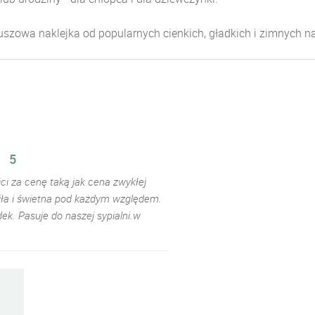
luszowa naklejka od popularnych cienkich, gładkich i zimnych nakl
5
ści za cenę taką jak cena zwykłej
 miła i świetna pod każdym względem.
k. Pasuje do naszej sypialni.w