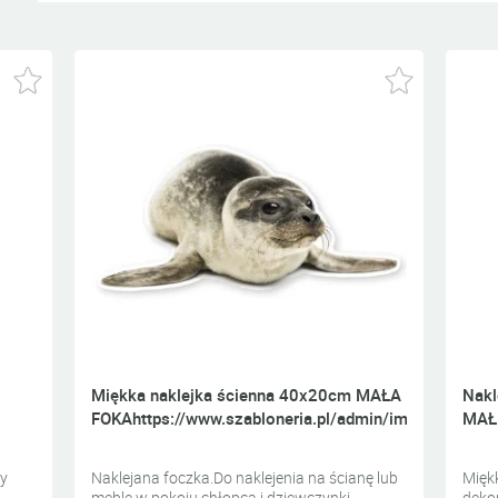
Miękka naklejka ścienna 40x20cm MAŁA
Nakl
FOKAhttps://www.szabloneria.pl/admin/img/przyp.gif
MAŁ
zy
Naklejana foczka.Do naklejenia na ścianę lub
Mięk
meble w pokoju chłopca i dziewczynki.
dekor