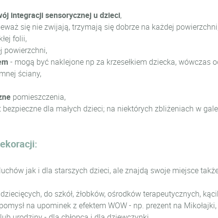
j integracji sensorycznej u dzieci
,
nieważ się nie zwijają, trzymają się dobrze na każdej powierzch
ej folii,
j powierzchni,
iem
- mogą być naklejone np za krzesełkiem dziecka, wówczas od
imnej ściany,
zne
pomieszczenia,
st bezpieczne dla małych dzieci; na niektórych zbliżeniach w galer
ekoracji:
uchów jak i dla starszych dzieci, ale znajdą swoje miejsce takż
ów dziecięcych, do szkół, żłobków, ośrodków terapeutycznych, ką
 pomysł na upominek z efektem WOW - np. prezent na Mikołajki,
lub urodziny - dla chłopca i dla dziewczynki.