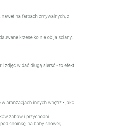
ni, nawet na farbach zmywalnych, z
suwane krzesełko nie obija ściany,
ii zdjęć widać długą sierść - to efekt
e w aranżacjach innych wnętrz - jako
cików zabaw i przychodni.
 pod choinkę, na baby shower,