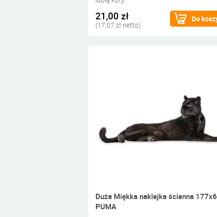
21,00 zł
Do kosz
(17,07 zł netto)
Duża Miękka naklejka ścienna 177x
PUMA