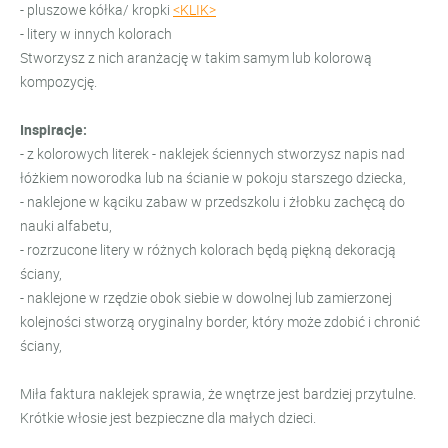
- pluszowe kółka/ kropki
<KLIK>
- litery w innych kolorach
Stworzysz z nich aranżację w takim samym lub kolorową
kompozycję.
Inspiracje:
- z kolorowych literek - naklejek ściennych stworzysz napis nad
łóżkiem noworodka lub na ścianie w pokoju starszego dziecka,
- naklejone w kąciku zabaw w przedszkolu i żłobku zachęcą do
nauki alfabetu,
- r
ozrzucone litery w różnych kolorach będą piękną dekoracją
ściany,
- naklejone w rzędzie obok siebie w dowolnej lub zamierzonej
kolejności stworzą oryginalny border, który może zdobić i chronić
ściany,
Miła faktura naklejek sprawia, że wnętrze jest bardziej przytulne.
Krótkie włosie jest bezpieczne dla małych dzieci.