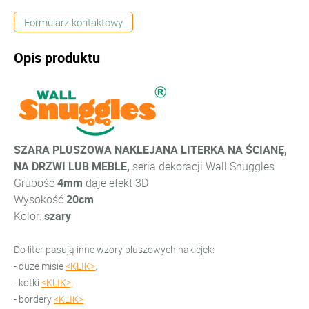
Formularz kontaktowy
Opis produktu
SZARA PLUSZOWA NAKLEJANA LITERKA NA ŚCIANĘ,
NA DRZWI LUB MEBLE,
seria dekoracji Wall Snuggles
Grubość
4mm
daje efekt 3D
Wysokość
20cm
Kolor:
szary
Do liter pasują inne wzory pluszowych naklejek:
- duże misie
<KLIK>
,
- kotki
<KLIK>,
- bordery
<KLIK>