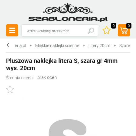
0
0
szabloneria.pl
Miękkie naklejki ścienne
Litery 20cm
Szare
Pluszowa naklejka litera S, szara gr 4mm
wys. 20cm
brak ocen
Średnia ocena: