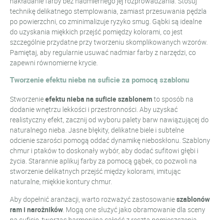
nakładanie farby bez nadmiernego jej rozprowadzania. Stosuj
technikę delikatnego stemplowania, zamiast przesuwania pędzla
po powierzchni, co zminimalizuje ryzyko smug. Gąbki są idealne
do uzyskania miękkich przejść pomiędzy kolorami, co jest
szczególnie przydatne przy tworzeniu skomplikowanych wzorów.
Pamiętaj, aby regularnie usuwać nadmiar farby z narzędzi, co
zapewni równomierne krycie.
Tworzenie efektu nieba na suficie za pomocą szablonu
Stworzenie
efektu nieba na suficie szablonem
to sposób na
dodanie wnętrzu lekkości i przestronności. Aby uzyskać
realistyczny efekt, zacznij od wyboru palety barw nawiązującej do
naturalnego nieba. Jasne błękity, delikatne biele i subtelne
odcienie szarości pomogą oddać dynamikę nieboskłonu. Szablony
chmur i ptaków to doskonały wybór, aby dodać sufitowi głębi i
życia. Starannie aplikuj farby za pomocą gąbek, co pozwoli na
stworzenie delikatnych przejść między kolorami, imitując
naturalne, miękkie kontury chmur.
Aby dopełnić aranżacji, warto rozważyć zastosowanie
szablonów
ram i narożników
. Mogą one służyć jako obramowanie dla sceny
na suficie, tworząc harmonijną całość z resztą pomieszczenia.