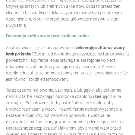
Używając złotych lub srebrnych akcentów, dodasz przestrzeni
elegancji i blasku. Niech dekoracyjne elementy będą subtelnym
dopełnieniem, które nie przytłoczą głównego motywu, ale go
uwydatnią.
Dekoracja sufitu we wzory: krok po kroku
Zastanawiasz się, jak przeprowadzić
dekorację sufitu we wzory
krok po kroku
? Zacznij od dokładnego oczyszczenia i zmatowienia
powierzchni, aby farba lepiej przylegała. Następnie wybierz
odpowiedni szablon, który pasuje do stylu wnętrza. Przyklej
szablon do sufitu za pomocą taśmy malarskiej, upewniając się, że
jest równo i solidnie zamocowany.
Teraz czas na malowanie. Użyj pędzla lub gąbki, aby delikatnie
nanosić farbę, zaczynając od środka szablonu i kierując się na
zewnątrz. Po nałożeniu farby ostrożnie usuń szablon, aby
uniknąć rozmazania wzoru. Pozwól farbie dobrze wyschnąć, a
następnie oceń, czy potrzebne są poprawki. Ewentualne
nierówności można skorygować za pomocą cienkiego pędzelka.
Ostatecznie zabezpiecz sufit lakierem, aby chronić wzór przed
ścieraniem. Dzięki tym krokom Twój sufit zyska niepowtarzalny