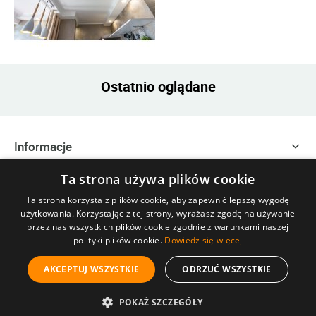
Ostatnio oglądane
Informacje
Ta strona używa plików cookie
Zakupy
Ta strona korzysta z plików cookie, aby zapewnić lepszą wygodę
użytkowania. Korzystając z tej strony, wyrażasz zgodę na używanie
Szybki kontakt
przez nas wszystkich plików cookie zgodnie z warunkami naszej
polityki plików cookie.
Dowiedz się więcej
©
SZABLONERIA
.pl Wszelkie Prawa Zastrzeżone. All Rights
AKCEPTUJ WSZYSTKIE
ODRZUĆ WSZYSTKIE
Reserved.
POKAŻ SZCZEGÓŁY
Oprogramowanie
KQS
.store
Realizacja:
SUCRO
.pl