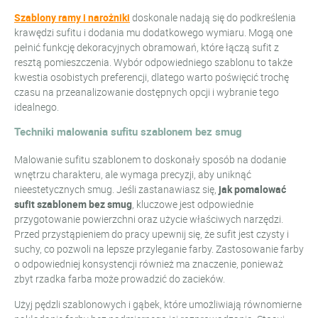
Szablony ramy i narożniki
doskonale nadają się do podkreślenia
krawędzi sufitu i dodania mu dodatkowego wymiaru. Mogą one
pełnić funkcję dekoracyjnych obramowań, które łączą sufit z
resztą pomieszczenia. Wybór odpowiedniego szablonu to także
kwestia osobistych preferencji, dlatego warto poświęcić trochę
czasu na przeanalizowanie dostępnych opcji i wybranie tego
idealnego.
Techniki malowania sufitu szablonem bez smug
Malowanie sufitu szablonem to doskonały sposób na dodanie
wnętrzu charakteru, ale wymaga precyzji, aby uniknąć
nieestetycznych smug. Jeśli zastanawiasz się,
jak pomalować
sufit szablonem bez smug
, kluczowe jest odpowiednie
przygotowanie powierzchni oraz użycie właściwych narzędzi.
Przed przystąpieniem do pracy upewnij się, że sufit jest czysty i
suchy, co pozwoli na lepsze przyleganie farby. Zastosowanie farby
o odpowiedniej konsystencji również ma znaczenie, ponieważ
zbyt rzadka farba może prowadzić do zacieków.
Użyj pędzli szablonowych i gąbek, które umożliwiają równomierne