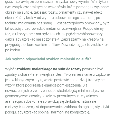
gości i sprawią, że pomieszczenie zyska nowy wymiar. W artykule
tym znajdziesz praktyczne wskazówki, które pomogą Ci wykonać
obrazy na suficie, takie jak rozety, ornamenty czy nawet efekt
nieba. Każdy krok – od wyboru odpowiedniego szablonu, po
techniki malowania bez smug — jest szczegółowo omówiony, by z
łatwością przeprowadzić metamorfozę wnętrza. Podpowiemy
też, jak korzystać z narzędzi takich jak pędzle szablonowe czy
gąbki, aby uzyskać najlepszy efekt. Zapraszamy na kreatywną
przygodę z dekorowaniem sufitów! Dowiedz się, jak to zrobić krok
po kroku!
Jak wybrać odpowiedni szablon malarski na sufit?
Wybór
szablonu malarskiego na sufit do rozety
powinien być
zgodny z charakterem wnętrza. Jeśli Twoje mieszkanie urządzone
jest w klasycznym stylu, warto postawić na bardziej tradycyjne
wzory, które podkreślą elegancję pomieszczenia. Dla
nowoczesnych przestrzeni odpowiednie będą minimalistyczne i
geometryczne kształty. Z kolei w przytulnych, rustykalnych
aranżacjach doskonale sprawdzą się delikatne, naturalne
motywy. Kluczem jest dopasowanie szablonu do ogólnej stylistyki
pokoju, aby uzyskać spójną i harmonijną kompozycję.