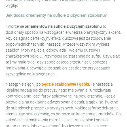
wygląd.
Jak dodać ornamenty na suficie z użyciem szablonu?
Tworzenie
ornamentów na suficie z użyciem szablonu
to
doskonały sposób na wzbogacenie wnętrza o artystyczny akcent.
Aby osiągnąć perfekcyjny efekt, kluczowe jest zastosowanie
odpowiednich technik i narzędzi. Przede wszystkim wybierz
szablon, który najlepiej odpowiada Twojemu gustowi i
charakterowi pokoju. Przymocuj go starannie do sufitu, używając
taśmy malarskiej, aby zapobiec jego przesunięciu podczas
malowania. Upewnij się, że szablon jest dobrze przylegający,
szczególnie na krawędziach.
Następnie sięgnij po
pędzle szablonowe i gąbki
. Te narzędzia
idealnie nadają się do precyzyjnego malowania i umożliwiają
kontrolowanie ilości farby aplikowanej na powierzchnię. Pędzle
pozwalają na dokładne odwzorowanie detali, a gąbki są świetne
do subtelnych przejść kolorystycznych. Nakładaj farbę delikatnie,
stemplując powierzchnię, co pomoże uniknąć smug i zacieków. Po
zakończeniu malowania ostrożnie zdejmij szablon i pozwól
ornamentom dobrze wyschnąć, by cieszyć się ich pięknem.