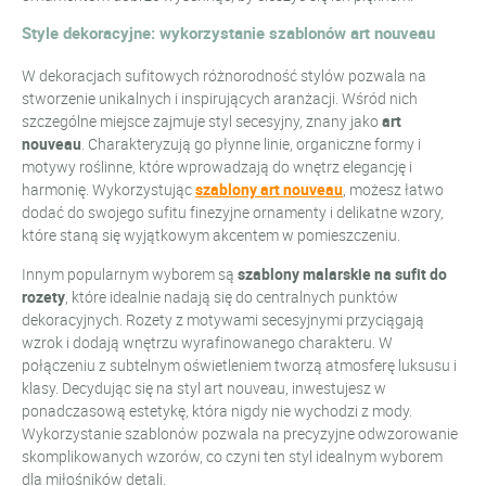
Style dekoracyjne: wykorzystanie szablonów art nouveau
W dekoracjach sufitowych różnorodność stylów pozwala na
stworzenie unikalnych i inspirujących aranżacji. Wśród nich
szczególne miejsce zajmuje styl secesyjny, znany jako
art
nouveau
. Charakteryzują go płynne linie, organiczne formy i
motywy roślinne, które wprowadzają do wnętrz elegancję i
harmonię. Wykorzystując
szablony art nouveau
, możesz łatwo
dodać do swojego sufitu finezyjne ornamenty i delikatne wzory,
które staną się wyjątkowym akcentem w pomieszczeniu.
Innym popularnym wyborem są
szablony malarskie na sufit do
rozety
, które idealnie nadają się do centralnych punktów
dekoracyjnych. Rozety z motywami secesyjnymi przyciągają
wzrok i dodają wnętrzu wyrafinowanego charakteru. W
połączeniu z subtelnym oświetleniem tworzą atmosferę luksusu i
klasy. Decydując się na styl art nouveau, inwestujesz w
ponadczasową estetykę, która nigdy nie wychodzi z mody.
Wykorzystanie szablonów pozwala na precyzyjne odwzorowanie
skomplikowanych wzorów, co czyni ten styl idealnym wyborem
dla miłośników detali.