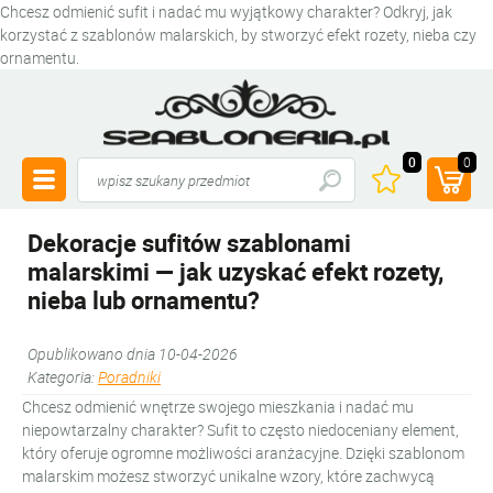
Chcesz odmienić sufit i nadać mu wyjątkowy charakter? Odkryj, jak
korzystać z szablonów malarskich, by stworzyć efekt rozety, nieba czy
ornamentu.
0
0
Dekoracje sufitów szablonami
malarskimi — jak uzyskać efekt rozety,
nieba lub ornamentu?
Opublikowano dnia 10-04-2026
Kategoria:
Poradniki
Chcesz odmienić wnętrze swojego mieszkania i nadać mu
niepowtarzalny charakter? Sufit to często niedoceniany element,
który oferuje ogromne możliwości aranżacyjne. Dzięki szablonom
malarskim możesz stworzyć unikalne wzory, które zachwycą