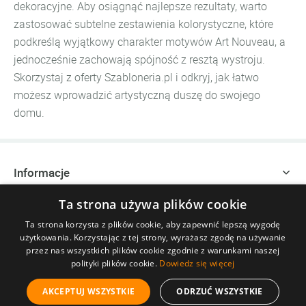
dekoracyjne. Aby osiągnąć najlepsze rezultaty, warto
zastosować subtelne zestawienia kolorystyczne, które
podkreślą wyjątkowy charakter motywów Art Nouveau, a
jednocześnie zachowają spójność z resztą wystroju.
Skorzystaj z oferty Szabloneria.pl i odkryj, jak łatwo
możesz wprowadzić artystyczną duszę do swojego
domu.
Informacje
Ta strona używa plików cookie
Zakupy
Ta strona korzysta z plików cookie, aby zapewnić lepszą wygodę
użytkowania. Korzystając z tej strony, wyrażasz zgodę na używanie
Szybki kontakt
przez nas wszystkich plików cookie zgodnie z warunkami naszej
polityki plików cookie.
Dowiedz się więcej
©
SZABLONERIA
.pl Wszelkie Prawa Zastrzeżone. All Rights
AKCEPTUJ WSZYSTKIE
ODRZUĆ WSZYSTKIE
Reserved.