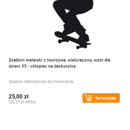
Szablon malarski z tworzywa, wielorazowy, wzór dla
dzieci 35 - chłopiec na deskorolce
Szablon dekoratorski do malowania.
25,00 zł
Do koszyka
(20,33 zł netto)