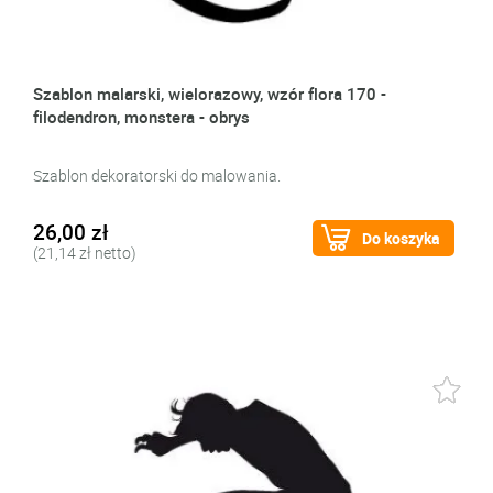
Szablon malarski, wielorazowy, wzór flora 170 -
filodendron, monstera - obrys
Szablon dekoratorski do malowania.
26,00 zł
Do koszyka
(21,14 zł netto)