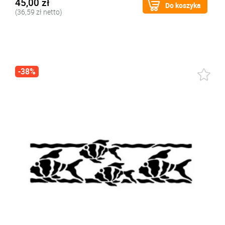
45,00 zł
Do koszyka
(36,59 zł netto)
-38%