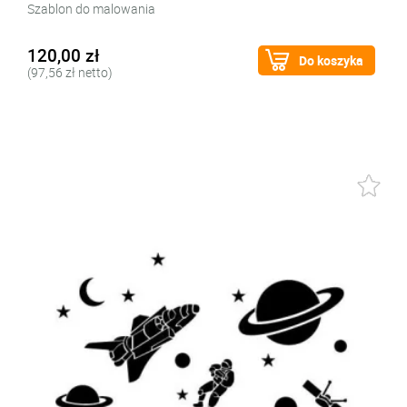
Szablon do malowania
120,00 zł
Do koszyka
(97,56 zł netto)