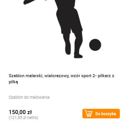
Szablon malarski, wielorazowy, wzór sport 2- piłkarz z
piłką
Szablon do malowania
150,00 zł
Do koszyka
(121,95 zł netto)