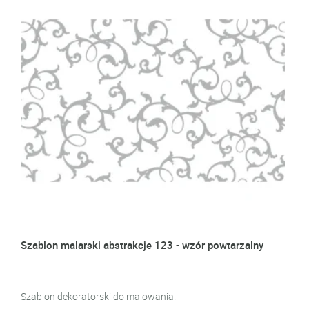
Szablon malarski abstrakcje 123 - wzór powtarzalny
Szablon dekoratorski do malowania.