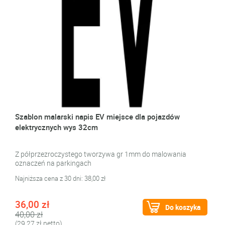
Szablon malarski napis EV miejsce dla pojazdów
elektrycznych wys 32cm
Z półprzezroczystego tworzywa gr 1mm do malowania
oznaczeń na parkingach
Najniższa cena z 30 dni: 38,00 zł
36,00 zł
Do koszyka
40,00 zł
(29,27 zł netto)