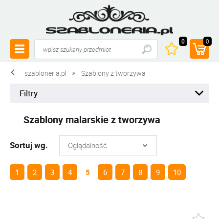
0
0
szabloneria.pl
Szablony z tworzywa
Filtry
Szablony malarskie z tworzywa
Sortuj wg.
1
2
3
4
5
6
7
8
9
10