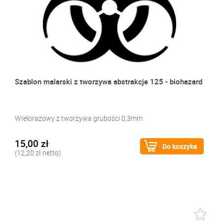
Szablon malarski z tworzywa abstrakcje 125 - biohazard
WIelorazowy z tworzywa grubości 0,3mm
15,00 zł
Do koszyka
(12,20 zł netto)