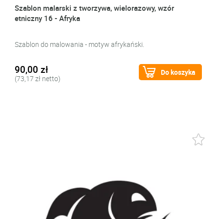
Szablon malarski z tworzywa, wielorazowy, wzór
etniczny 16 - Afryka
Szablon do malowania - motyw afrykański.
90,00 zł
Do koszyka
(73,17 zł netto)