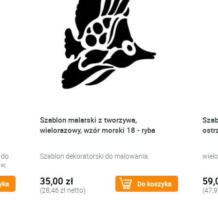
Szablon malarski z tworzywa,
Szab
wielorazowy, wzór morski 18 - ryba
ostr
 do
Szablon dekoratorski do malowania.
wiel
aw,
35,00 zł
59,
yka
Do koszyka
(28,46 zł netto)
(47,9