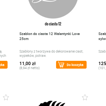
Szablon do ciasta 12 Walentynki Love
Szab
25cm
sylw
ą.
Szablony z tworzywa do dekorowanie ciast,
Szab
nych
wypieków, potraw.
11,00 zł
125
yka
Do koszyka
(8,94 zł netto)
(101,