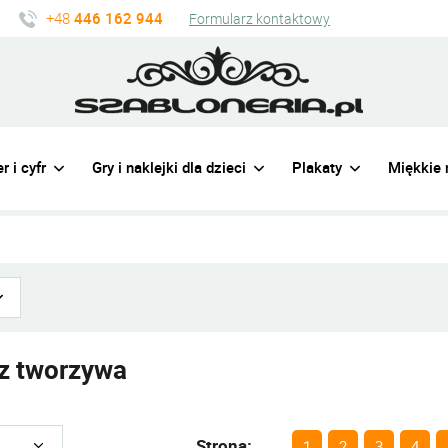
+48
446 162 944
Formularz kontaktowy
r i cyfr
Gry i naklejki dla dzieci
Plakaty
Miękkie 
 z tworzywa
Strona:
1
2
3
4