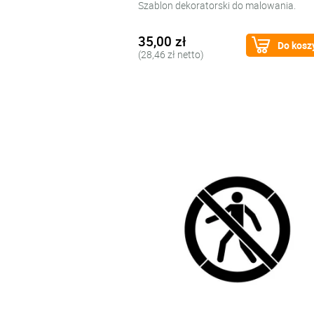
Szablon dekoratorski do malowania.
35,00 zł
Do kosz
(28,46 zł netto)