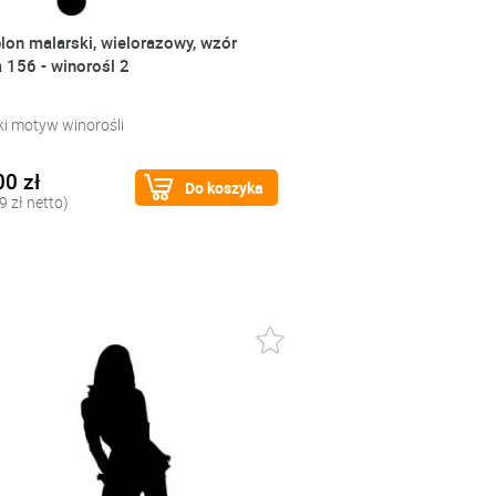
lon malarski, wielorazowy, wzór
a 156 - winorośl 2
ki motyw winorośli
00 zł
Do koszyka
9 zł netto)