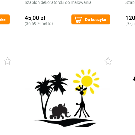
Szablon dekoratorski do malowania.
Szab
45,00 zł
120
yka
Do koszyka
(36,59 zł netto)
(97,5