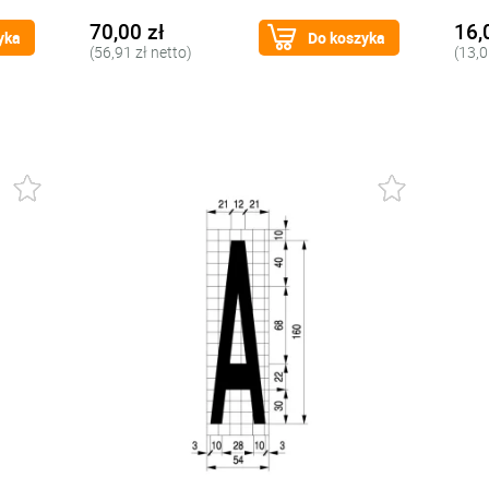
70,00 zł
16,
yka
Do koszyka
(56,91 zł netto)
(13,0