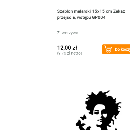
Szablon malarski 15x15 cm Zakaz
przejścia, wstępu GP004
Z tworzywa
12,00 zł
Do kosz
(9,76 zł netto)