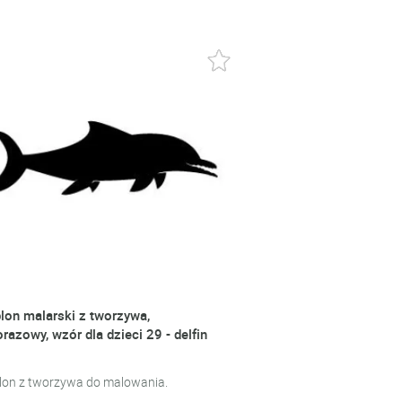
lon malarski z tworzywa,
orazowy, wzór dla dzieci 29 - delfin
lon z tworzywa do malowania.