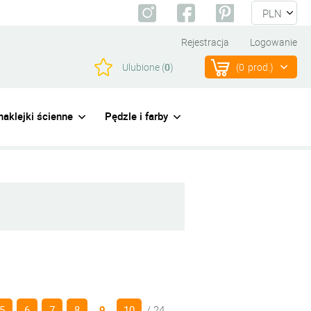
Rejestracja
Logowanie
Ulubione (
0
)
(
0
prod.)
naklejki ścienne
Pędzle i farby
5
6
7
8
9
10
/ 24