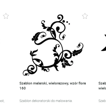
Szablon malarski, wielorazowy, wzór flora
Szab
160
wiel
st,
Szablon dekoratorski do malowania.
Szab