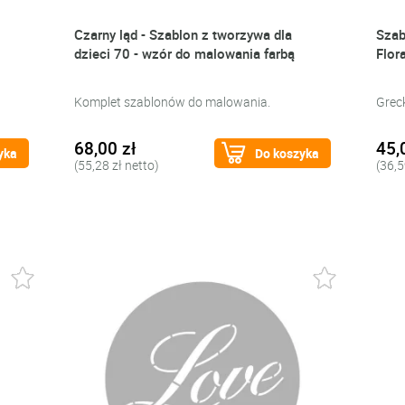
Czarny ląd - Szablon z tworzywa dla
Szab
dzieci 70 - wzór do malowania farbą
Flor
Komplet szablonów do malowania.
Grec
68,00 zł
45,
yka
Do koszyka
(55,28 zł netto)
(36,5