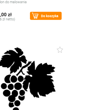
lon do malowania
,00 zł
Do koszyka
6 zł netto)