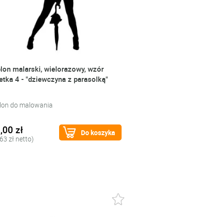
lon malarski, wielorazowy, wzór
etka 4 - "dziewczyna z parasolką"
lon do malowania
,00 zł
Do koszyka
63 zł netto)