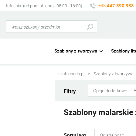
+48
447 890 988
Infolinia: (od pon.-pt. godz. 08:00 - 16:00)
Szablony z tworzywa
Szablony lite
szabloneria.pl
Szablony z tworzywa
Filtry
Opcje dodatkowe
Szablony malarskie
Sortuj wg.