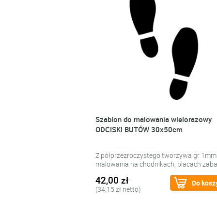
Szablon do malowania wielorazowy
ODCISKI BUTÓW 30x50cm
Z półprzezroczystego tworzywa gr 1mm
malowania na chodnikach, placach zab
42,00 zł
Do kosz
(34,15 zł netto)