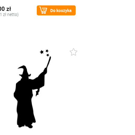
00 zł
Do koszyka
1 zł netto)