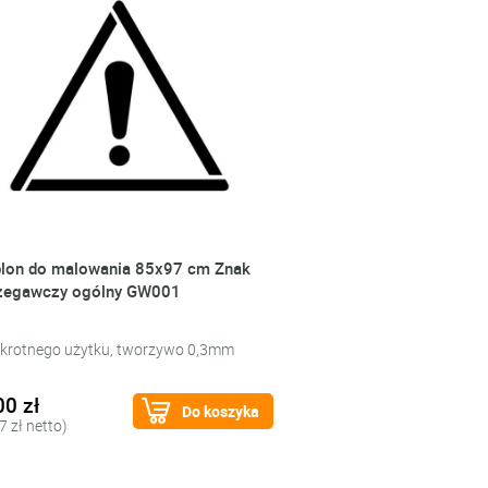
lon do malowania 85x97 cm Znak
zegawczy ogólny GW001
okrotnego użytku, tworzywo 0,3mm
00 zł
Do koszyka
7 zł netto)