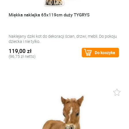
Miękka naklejka 65x119cm duży TYGRYS
Naklejany dziki kot do dekoracji ścian, drzwi, mebli. Do pokoju
dziecka i nie tylko.
119,00 zł
Do koszyka
(96,75 zł netto)