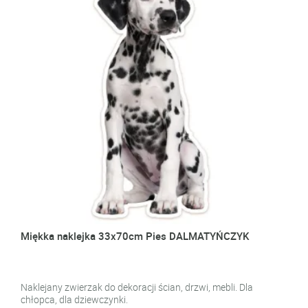
Miękka naklejka 33x70cm Pies DALMATYŃCZYK
Naklejany zwierzak do dekoracji ścian, drzwi, mebli. Dla
chłopca, dla dziewczynki.