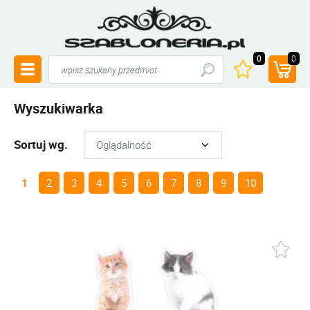
0
0
Wyszukiwarka
Sortuj wg.
1
2
3
4
5
6
7
8
9
10