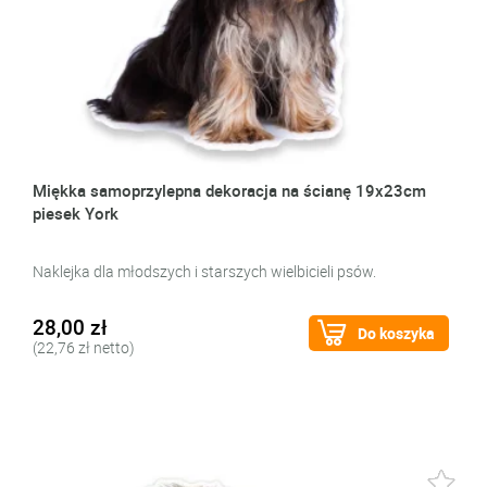
Miękka samoprzylepna dekoracja na ścianę 19x23cm
piesek York
Naklejka dla młodszych i starszych wielbicieli psów.
28,00 zł
Do koszyka
(22,76 zł netto)