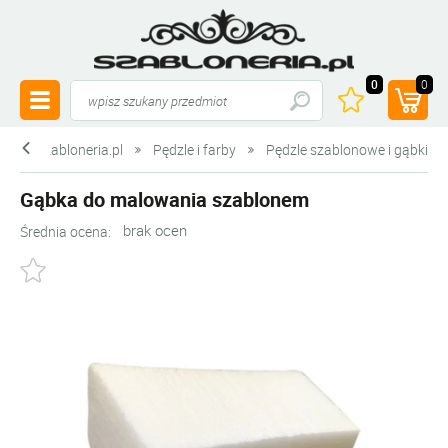
0
0
szabloneria.pl
Pędzle i farby
Pędzle szablonowe i gąbki
Gąbka do malowania szablonem
brak ocen
Średnia ocena: