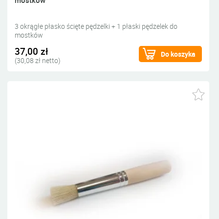
mostków
3 okrągłe płasko ścięte pędzelki + 1 płaski pędzelek do
mostków
37,00 zł
Do koszyka
(30,08 zł netto)