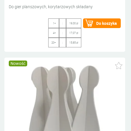
Do gier planszowych, korytarzowych składany
Do koszyka
1+
:
19,00 zł
4+
:
17,07 zł
20+
:
15,85 zł
Nowość