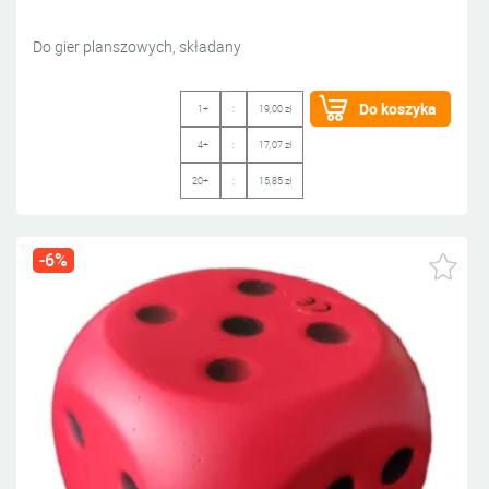
Do gier planszowych, składany
Do koszyka
1+
:
19,00 zł
4+
:
17,07 zł
20+
:
15,85 zł
-6%