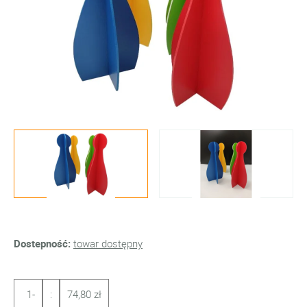
Dostepność:
towar dostępny
1-
:
74,80 zł