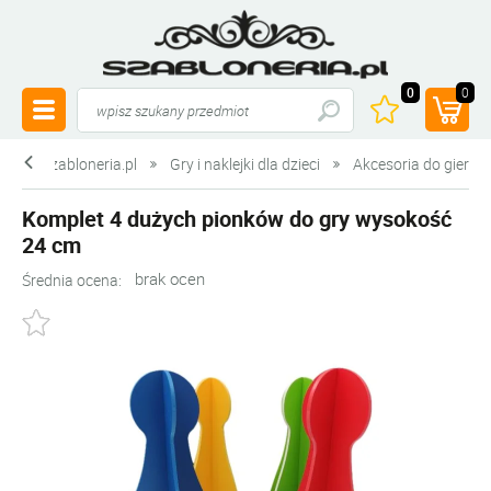
0
0
szabloneria.pl
Gry i naklejki dla dzieci
Akcesoria do gier
Komplet 4 dużych pionków do gry wysokość
24 cm
brak ocen
Średnia ocena: