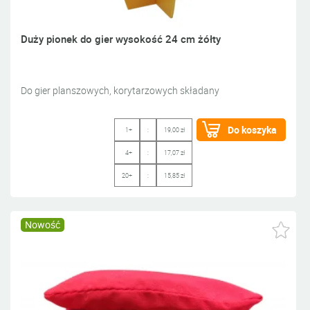
Duży pionek do gier wysokość 24 cm żółty
Do gier planszowych, korytarzowych składany
Do koszyka
1+
:
19,00 zł
4+
:
17,07 zł
20+
:
15,85 zł
Nowość