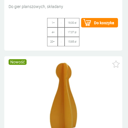
Do gier planszowych, składany
Do koszyka
1+
:
19,00 zł
4+
:
17,07 zł
20+
:
15,85 zł
Nowość