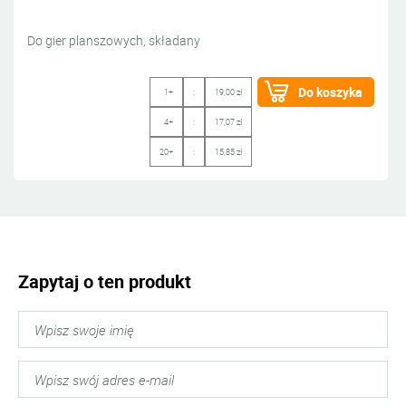
Do gier planszowych, składany
Do koszyka
1+
:
19,00 zł
4+
:
17,07 zł
20+
:
15,85 zł
Zapytaj o ten produkt