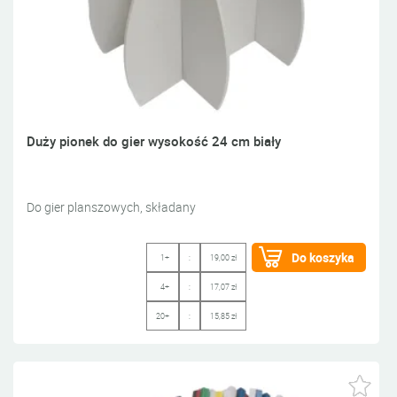
Duży pionek do gier wysokość 24 cm biały
Do gier planszowych, składany
Do koszyka
1+
:
19,00 zł
4+
:
17,07 zł
20+
:
15,85 zł