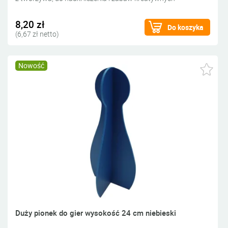
8,20 zł
Do koszyka
(6,67 zł netto)
Nowość
Duży pionek do gier wysokość 24 cm niebieski