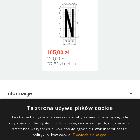
105,00 zł
120,00 zł
(97,56 zł netto)
Informacje
Ta strona używa plików cookie
Zakupy
Ta strona korzysta z plików cookie, aby zapewnić lepszą wygodę
użytkowania. Korzystając z tej strony, wyrażasz zgodę na używanie
Szybki kontakt
przez nas wszystkich plików cookie zgodnie z warunkami naszej
polityki plików cookie.
Dowiedz się więcej