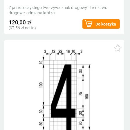
Z przezroczystego tworzywa znak drogowy, liternictwo
drogowe, odmiana krótka.
120,00 zł
Do koszyka
(97,56 zł netto)