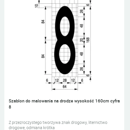
Szablon do malowania na drodze wysokość 160cm cyfra
8
Z przezroczystego tworzywa znak drogowy, liternictwo
drogowe, odmiana krótka