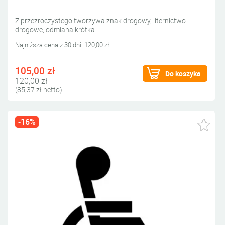
Z przezroczystego tworzywa znak drogowy, liternictwo
drogowe, odmiana krótka.
Najniższa cena z 30 dni: 120,00 zł
105,00 zł
Do koszyka
120,00 zł
(85,37 zł netto)
-16%