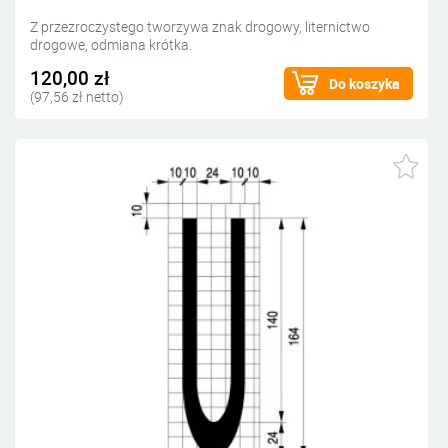
Z przezroczystego tworzywa znak drogowy, liternictwo
drogowe, odmiana krótka.
120,00 zł
Do koszyka
(97,56 zł netto)