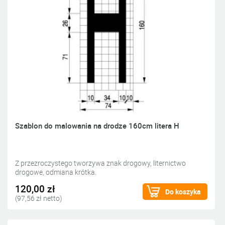
Szablon do malowania na drodze 160cm litera H
Z przezroczystego tworzywa znak drogowy, liternictwo
drogowe, odmiana krótka.
120,00 zł
Do koszyka
(97,56 zł netto)