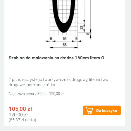
Szablon do malowania na drodze 160cm litera O
Z przezroczystego tworzywa znak drogowy, liternictwo
drogowe, odmiana krótka.
Najniższa cena z 30 dni: 120,00 zł
105,00 zł
Do koszyka
120,00 zł
(85,37 zł netto)