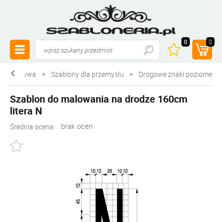
0
0
 z tworzywa
Szablony dla przemysłu
Drogowe znaki poziome
Szablon do malowania na drodze 160cm
litera N
brak ocen
Średnia ocena: