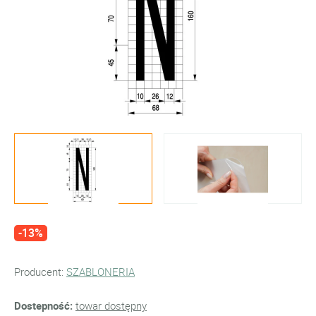
-13%
Producent:
SZABLONERIA
Dostepność:
towar dostępny