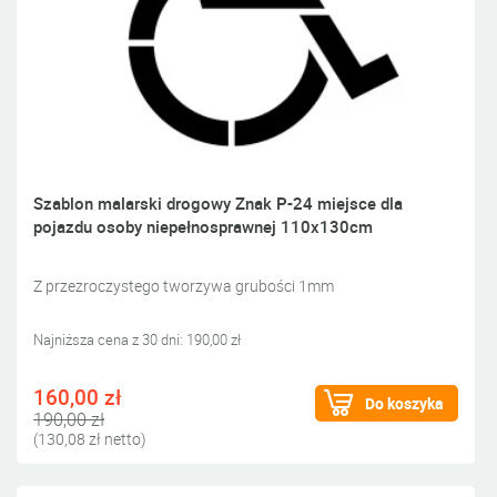
Szablon malarski drogowy Znak P-24 miejsce dla
pojazdu osoby niepełnosprawnej 110x130cm
Z przezroczystego tworzywa grubości 1mm
Najniższa cena z 30 dni: 190,00 zł
160,00 zł
Do koszyka
190,00 zł
(130,08 zł netto)