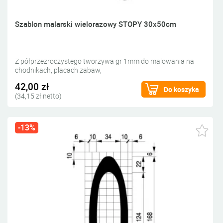
Szablon malarski wielorazowy STOPY 30x50cm
Z półprzezroczystego tworzywa gr 1mm do malowania na
chodnikach, placach zabaw,
42,00 zł
Do koszyka
(34,15 zł netto)
-13%