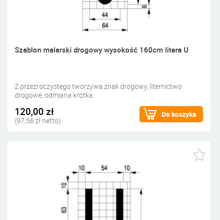
Szablon malarski drogowy wysokość 160cm litera U
Z przezroczystego tworzywa znak drogowy, liternictwo
drogowe, odmiana krótka.
120,00 zł
Do koszyka
(97,56 zł netto)