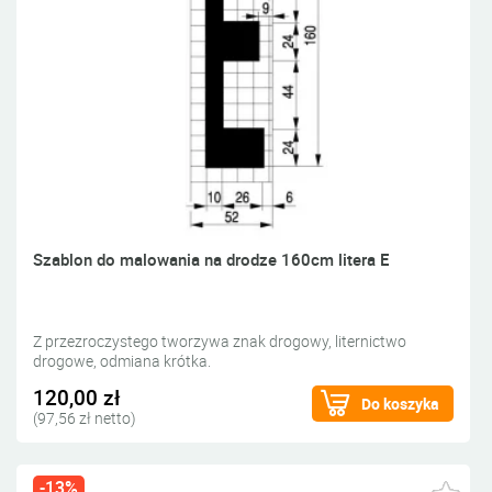
Szablon do malowania na drodze 160cm litera E
Z przezroczystego tworzywa znak drogowy, liternictwo
drogowe, odmiana krótka.
120,00 zł
Do koszyka
(97,56 zł netto)
-13%