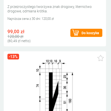
Z przezroczystego tworzywa znak drogowy, liternictwo
drogowe, odmiana krótka.
Najniższa cena z 30 dni: 120,00 zł
99,00 zł
Do koszyka
120,00 zł
(80,49 zł netto)
-13%