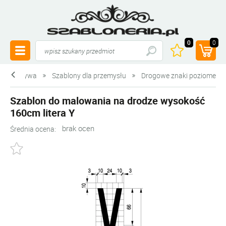
0
0
 z tworzywa
Szablony dla przemysłu
Drogowe znaki poziome
Szablon do malowania na drodze wysokość
160cm litera Y
brak ocen
Średnia ocena: