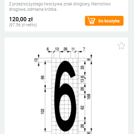
Z przezroczystego tworzywa znak drogowy, liternictwo
drogowe, odmiana krótka.
120,00 zł
Do koszyka
(97,56 zł netto)