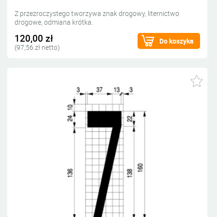
Z przezroczystego tworzywa znak drogowy, liternictwo
drogowe, odmiana krótka.
120,00 zł
Do koszyka
(97,56 zł netto)