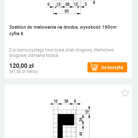
Szablon do malowania na drodze, wysokość 160cm
cyfra 6
Z przezroczystego tworzywa znak drogowy, liternictwo
drogowe, odmiana krótka.
120,00 zł
Do koszyka
(97,56 zł netto)