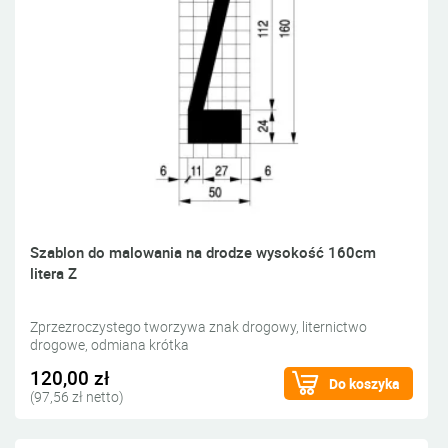
Szablon do malowania na drodze wysokość 160cm
litera Z
Zprzezroczystego tworzywa znak drogowy, liternictwo
drogowe, odmiana krótka
120,00 zł
Do koszyka
(97,56 zł netto)