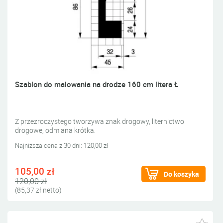
Szablon do malowania na drodze 160 cm litera Ł
Z przezroczystego tworzywa znak drogowy, liternictwo
drogowe, odmiana krótka.
Najniższa cena z 30 dni: 120,00 zł
105,00 zł
Do koszyka
120,00 zł
(85,37 zł netto)