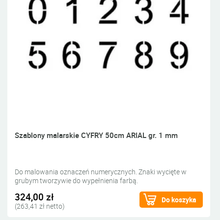
Szablony malarskie CYFRY 50cm ARIAL gr. 1 mm
Do malowania oznaczeń numerycznych. Znaki wycięte w
grubym tworzywie do wypełnienia farbą.
324,00 zł
Do koszyka
(263,41 zł netto)