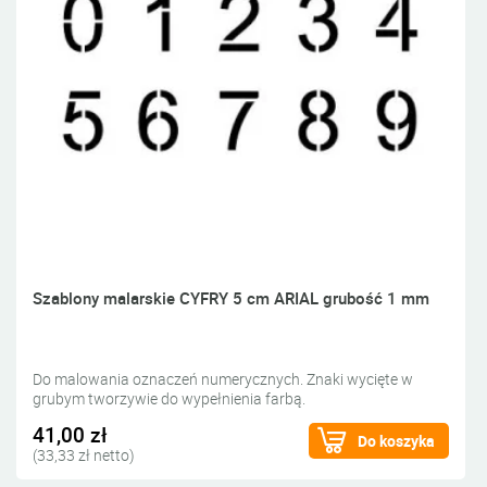
Szablony malarskie CYFRY 5 cm ARIAL grubość 1 mm
Do malowania oznaczeń numerycznych. Znaki wycięte w
grubym tworzywie do wypełnienia farbą.
41,00 zł
Do koszyka
(33,33 zł netto)