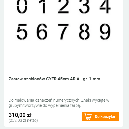
Zestaw szablonów CYFR 45cm ARIAL gr. 1 mm
Do malowania oznaczeń numerycznych. Znaki wycięte w
grubym tworzywie do wypełnienia farbą.
310,00 zł
Do koszyka
(252,03 zł netto)