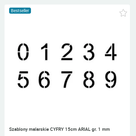
Bestseller
Szablony malarskie CYFRY 15cm ARIAL gr. 1 mm