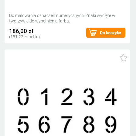
Do malowania oznaczeń numerycznych. Znaki wycięte w
tworzywie do wypełnienia farbą.
186,00 zł
Do koszyka
(151,22 zł netto)