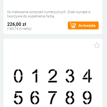
Do malowania oznaczeń numerycznych. Znaki wycięte w
tworzywie do wypełnienia farbą.
226,00 zł
Do koszyka
(183,74 zł netto)