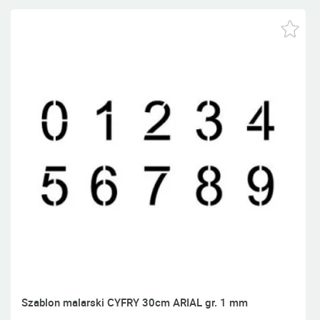
Szablon malarski CYFRY 30cm ARIAL gr. 1 mm