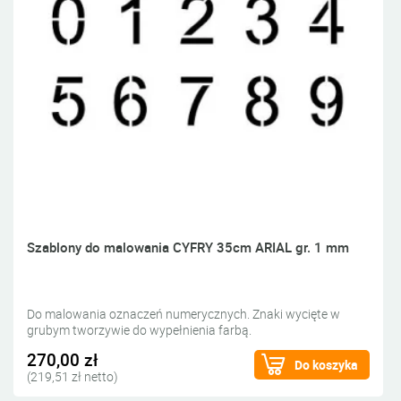
Szablony do malowania CYFRY 35cm ARIAL gr. 1 mm
Do malowania oznaczeń numerycznych. Znaki wycięte w
grubym tworzywie do wypełnienia farbą.
270,00 zł
Do koszyka
(219,51 zł netto)