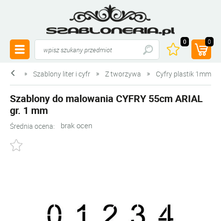
0
0
eria.pl
Szablony liter i cyfr
Z tworzywa
Cyfry plastik 1mm
Szablony do malowania CYFRY 55cm ARIAL
gr. 1 mm
brak ocen
Średnia ocena: