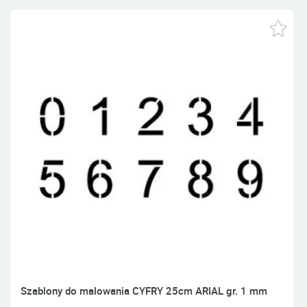
Szablony do malowania CYFRY 25cm ARIAL gr. 1 mm