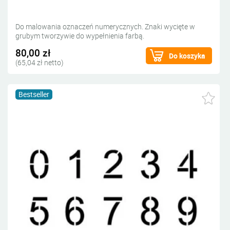
Do malowania oznaczeń numerycznych. Znaki wycięte w
grubym tworzywie do wypełnienia farbą.
80,00 zł
Do koszyka
(65,04 zł netto)
Bestseller