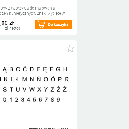
lony z tworzywa do malowania
czeń numerycznych. Znaki wycięte w
ym tworzywie do wypełnienia farbą.
,00 zł
Do koszyka
11 zł netto)