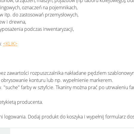
rtonów, urządzeń, maszyn, pojazdów (np taboru kolejowego), bu
kingowych, oznaczeń na pojemnikach,
w itp. do zastosowań przemysłowych,
ew i drewna,
posażenia podczas inwentaryzacji,
u:
<KLIK>
ez zawartości rozpuszczalnika nakładane pędzlem szablonowy
 obrysowanie konturu lub np. wypełnienie markerem.
. "suche" farby w sztyfcie. Tkaniny można prać po utrwaleniu f
etykietą producenta.
ani logowania. Dodaj produkt do koszyka i wypełnij formularz do