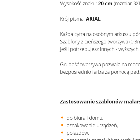
Wysokość znaku:
20 cm
(rozmiar 3XL
Krój pisma:
ARIAL
Każda cyfra na osobnym arkuszu pół
Szablony z cieńszego tworzywa (0,3
Jeśli potrzebujesz innych - wyższyc
Grubość tworzywa pozwala na mocowa
bezpośrednio farbą za pomocą pędz
Zastosowanie szablonów malar
do biura i domu,
oznakowanie urządzeń,
pojazdów,