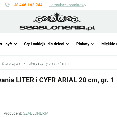
+48
446 162 944
Formularz kontaktowy
r i cyfr
Gry i naklejki dla dzieci
Plakaty
Miękkie 
Z tworzywa
Litery i cyfry plastik 1mm
ania LITER i CYFR ARIAL 20 cm, gr. 1
Producent:
SZABLONERIA