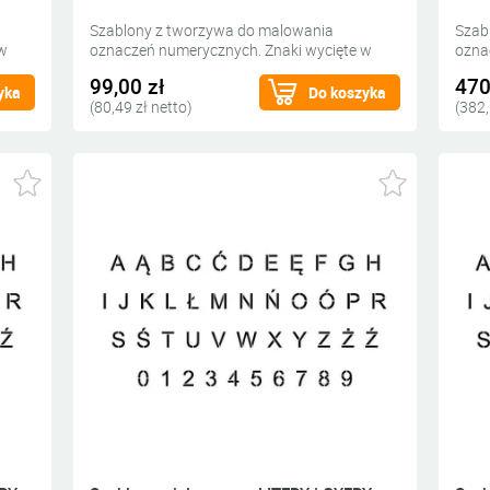
Szablony z tworzywa do malowania
Szab
 w
oznaczeń numerycznych. Znaki wycięte w
ozna
grubym tworzywie do wypełnienia farbą.
grub
99,00 zł
470
yka
Do koszyka
(80,49 zł netto)
(382,