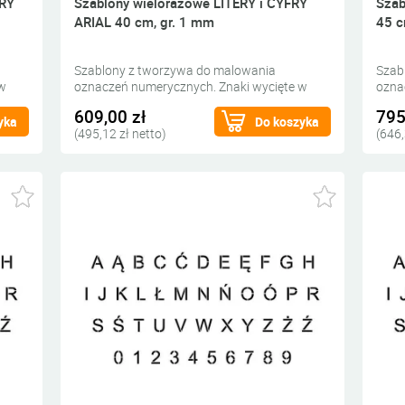
FRY
Szablony wielorazowe LITERY i CYFRY
Szab
ARIAL 40 cm, gr. 1 mm
45 c
Szablony z tworzywa do malowania
Szab
 w
oznaczeń numerycznych. Znaki wycięte w
ozna
grubym tworzywie do wypełnienia farbą.
grub
609,00 zł
795
yka
Do koszyka
(495,12 zł netto)
(646,