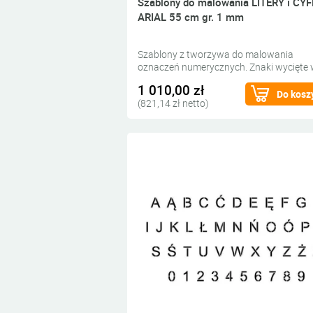
Szablony do malowania LITERY i CY
ARIAL 55 cm gr. 1 mm
Szablony z tworzywa do malowania
oznaczeń numerycznych. Znaki wycięte
grubym tworzywie do wypełnienia farbą.
1 010,00 zł
Do kosz
(821,14 zł netto)