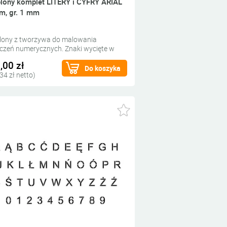
lony komplet LITERY i CYFRY ARIAL
m, gr. 1 mm
lony z tworzywa do malowania
czeń numerycznych. Znaki wycięte w
ym tworzywie do wypełnienia farbą.
,00 zł
Do koszyka
34 zł netto)