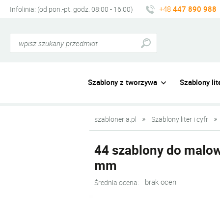
+48
447 890 988
Infolinia: (od pon.-pt. godz. 08:00 - 16:00)
Szablony z tworzywa
Szablony lite
szabloneria.pl
Szablony liter i cyfr
44 szablony do malow
mm
brak ocen
Średnia ocena: