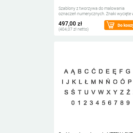
Szablony z tworzywa do malowania
oznaczeń numerycznych. Znaki wycięte
grubym tworzywie do wypełnienia farbą.
497,00 zł
Do kosz
(404,07 zł netto)