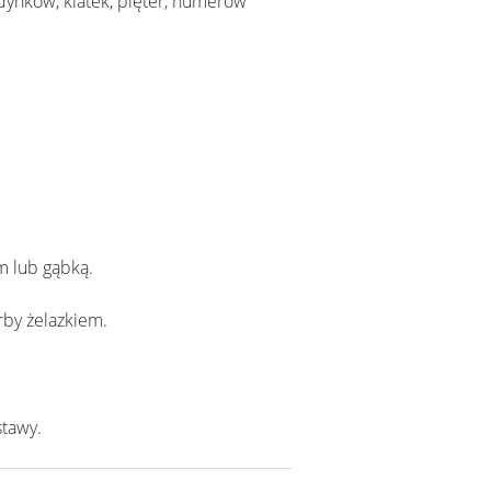
dynków, klatek, pięter, numerów
m lub gąbką.
arby żelazkiem.
stawy.