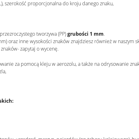
), szerokość proporcjonalna do kroju danego znaku,
przezroczystego tworzywa (PP)
grubości 1 mm
.
mm) oraz inne wysokości znaków znajdziesz również w naszym s
h znaków- zapytaj o wycenę.
nie za pomocą kleju w aerozolu, a także na odrysowanie znak
la,
skich: