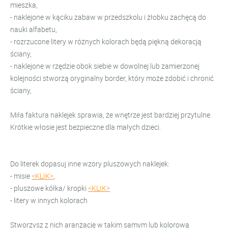
mieszka,
- naklejone w kąciku zabaw w przedszkolu i żłobku zachęcą do
nauki alfabetu,
- r
ozrzucone litery w różnych kolorach będą piękną dekoracją
ściany,
- naklejone w rzędzie obok siebie w dowolnej lub zamierzonej
kolejności stworzą oryginalny border, który może zdobić i chronić
ściany,
Miła faktura naklejek sprawia, że wnętrze jest bardziej przytulne.
Krótkie włosie jest bezpieczne dla małych dzieci.
Do literek dopasuj inne wzory pluszowych naklejek:
- misie
<KLIK>
,
- pluszowe kółka/ kropki
<KLIK>
- litery w innych kolorach
Stworzysz z nich aranżację w takim samym lub kolorową