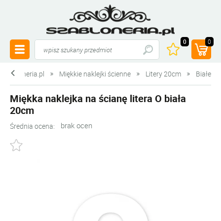
0
0
szabloneria.pl
Miękkie naklejki ścienne
Litery 20cm
Białe
Miękka naklejka na ścianę litera O biała
20cm
brak ocen
Średnia ocena: