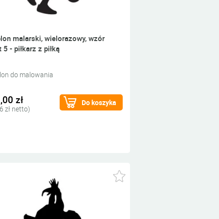
lon malarski, wielorazowy, wzór
 5 - piłkarz z piłką
lon do malowania
,00 zł
Do koszyka
6 zł netto)