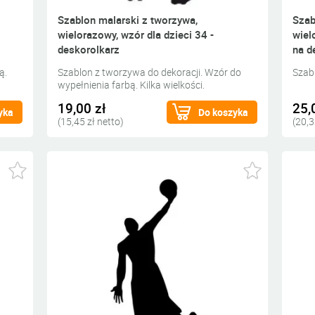
Szablon malarski z tworzywa,
Szab
wielorazowy, wzór dla dzieci 34 -
wiel
deskorolkarz
na d
ą.
Szablon z tworzywa do dekoracji. Wzór do
Szab
wypełnienia farbą. Kilka wielkości.
19,00 zł
25,
yka
Do koszyka
(15,45 zł netto)
(20,3