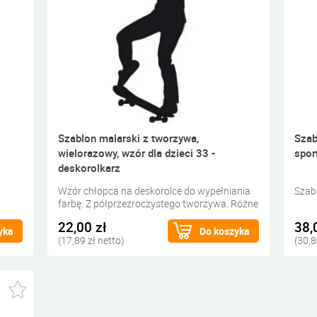
Szablon malarski z tworzywa,
Szab
wielorazowy, wzór dla dzieci 33 -
spor
deskorolkarz
Wzór chłopca na deskorolce do wypełniania
Szab
farbę. Z półprzezroczystego tworzywa. Różne
rozmiary.
22,00 zł
38,
yka
Do koszyka
(17,89 zł netto)
(30,8