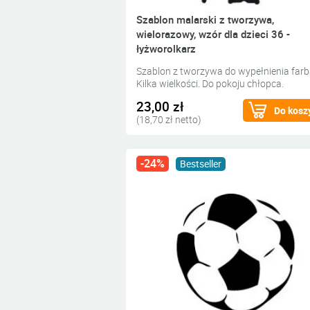
Szablon malarski z tworzywa,
wielorazowy, wzór dla dzieci 36 -
łyżworolkarz
Szablon z tworzywa do wypełnienia farb
Kilka wielkości. Do pokoju chłopca.
23,00 zł
Do kosz
(18,70 zł netto)
-24%
Bestseller