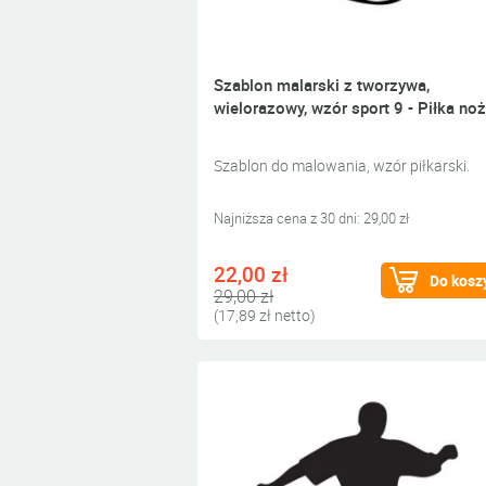
Szablon malarski z tworzywa,
wielorazowy, wzór sport 9 - Piłka no
Szablon do malowania, wzór piłkarski.
Najniższa cena z 30 dni: 29,00 zł
22,00 zł
Do kosz
29,00 zł
(17,89 zł netto)