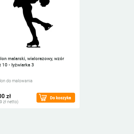
lon malarski, wielorazowy, wzór
t 10 - łyżwiarka 3
lon do malowania
00 zł
Do koszyka
9 zł netto)