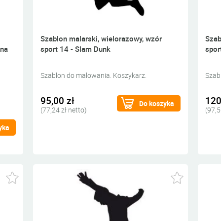
Szablon malarski, wielorazowy, wzór
Szab
żna
sport 14 - Slam Dunk
sport
Szablon do malowania. Koszykarz.
Szab
95,00 zł
120
Do koszyka
(77,24 zł netto)
(97,5
yka