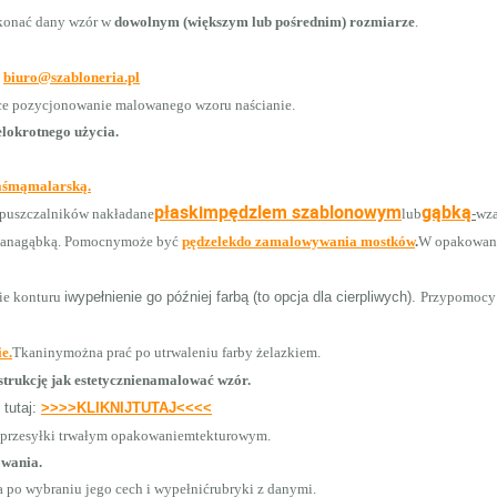
konać dany wzór w
dowolnym (większym lub pośrednim) rozmiarze
.
ć
biuro@szabloneria.pl
ce pozycjonowanie malowanego wzoru naścianie.
lokrotnego użycia.
aśmąmalarską.
płaskimpędzlem szablonowym
gąbką
zpuszczalników nakładane
lub
-
wza
danagąbką.
Pomocnymoże być
pędzelekdo zamalowywania mostków
.
W opakowaniu
ie konturu
iwypełnienie go później farbą (to opcja dla cierpliwych).
Przypomocy 
e.
Tkaninymożna prać po utrwaleniu farby żelazkiem.
trukcję jak estetycznienamalować wzór.
 tutaj:
>>>>KLIKNIJTUTAJ<<<<
s przesyłki trwałym opakowaniemtekturowym.
owania.
po wybraniu jego cech i wypełnićrubryki z danymi.