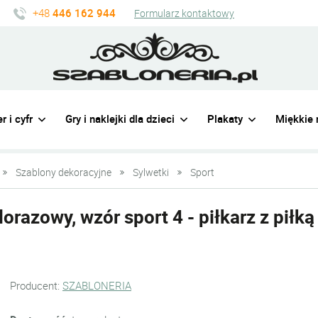
+48
446 162 944
Formularz kontaktowy
r i cyfr
Gry i naklejki dla dzieci
Plakaty
Miękkie 
Szablony dekoracyjne
Sylwetki
Sport
orazowy, wzór sport 4 - piłkarz z piłką
Producent:
SZABLONERIA