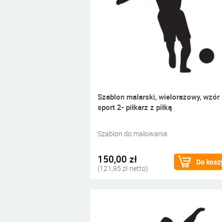
Szablon malarski, wielorazowy, wzór
sport 2- piłkarz z piłką
Szablon do malowania
150,00 zł
Do kosz
(121,95 zł netto)