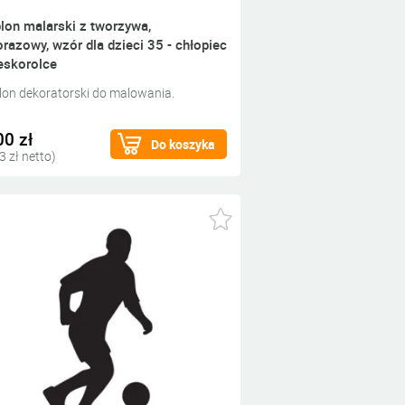
lon malarski z tworzywa,
orazowy, wzór dla dzieci 35 - chłopiec
eskorolce
lon dekoratorski do malowania.
00 zł
Do koszyka
3 zł netto)