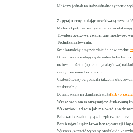
Możemy jednak na indywidualne życzenie wy
Zapytaj o cenę podając oczekiwaną wysokoś
Materiał:
półprzezroczystetworzywo ułatwiają
Trwałośćtworzywa gwarantuje możliwość wie
Technikamalowania:
Szablonnależy przytwierdzić do powierzchni
t
Domalowania nadają się dowolne farby bez ro
malowania ścian (np. emulsja akrylowa) nakła
estetycznienamalować wzór.
Grubośćtworzywa pozwala także na obrysowan
strukturalny.
Domalowania na tkaninach służą
farbyw sztyfci
Wrazz szablonem otrzymujesz drukowaną ins
Wskazówkii zdjęcia jak malować znajdziesz
Pakowanie:
Szablonysą zabezpieczone na cza
Pamiętaj,że kupisz łatwo bez rejestracji i log
Wystarczywrzucić wybrany produkt do koszyka 