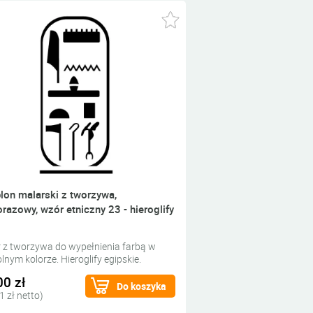
lon malarski z tworzywa,
orazowy, wzór etniczny 23 - hieroglify
 z tworzywa do wypełnienia farbą w
nym kolorze. Hieroglify egipskie.
00 zł
Do koszyka
1 zł netto)