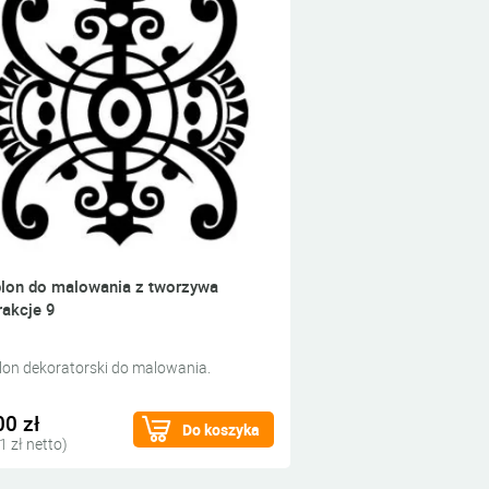
lon do malowania z tworzywa
rakcje 9
lon dekoratorski do malowania.
00 zł
Do koszyka
1 zł netto)