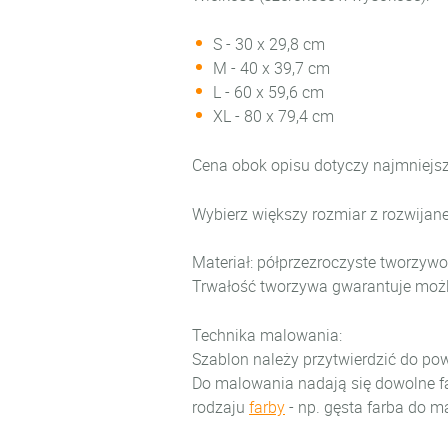
S - 30 x 29,8 cm
M - 40 x 39,7 cm
L - 60 x 59,6 cm
XL - 80 x 79,4 cm
Cena obok opisu dotyczy najmniejs
Wybierz większy rozmiar z rozwijane
Materiał: półprzezroczyste tworzyw
Trwałość tworzywa gwarantuje możl
Technika malowania:
Szablon należy przytwierdzić do po
Do malowania nadają się dowolne f
rodzaju
farby
- np. gęsta farba do m