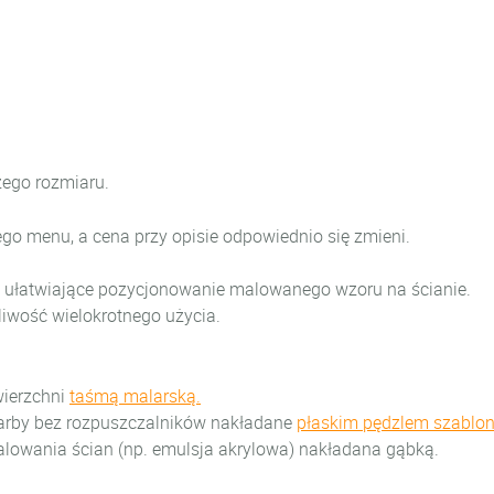
zego rozmiaru.
go menu, a cena przy opisie odpowiednio się zmieni.
o ułatwiające pozycjonowanie malowanego wzoru na ścianie.
iwość wielokrotnego użycia.
wierzchni
taśmą malarską.
arby bez rozpuszczalników nakładane
płaskim pędzlem szabl
alowania ścian (np. emulsja akrylowa) nakładana gąbką.