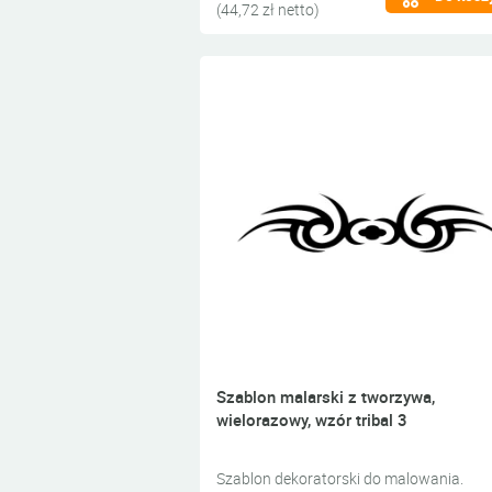
(44,72 zł netto)
Szablon malarski z tworzywa,
wielorazowy, wzór tribal 3
Szablon dekoratorski do malowania.