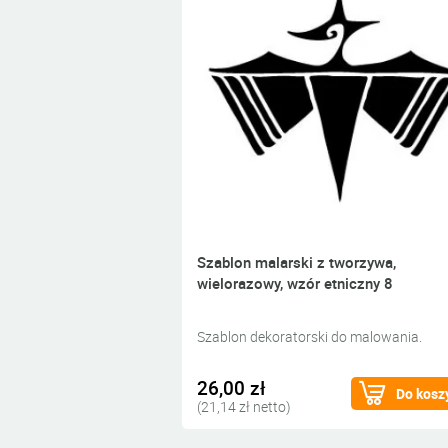
Szablon malarski z tworzywa,
wielorazowy, wzór etniczny 8
Szablon dekoratorski do malowania.
26,00 zł
Do kosz
(21,14 zł netto)