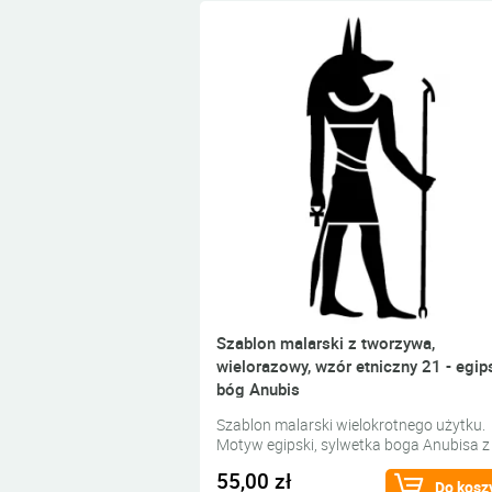
Szablon malarski z tworzywa,
wielorazowy, wzór etniczny 21 - egip
bóg Anubis
Szablon malarski wielokrotnego użytku.
Motyw egipski, sylwetka boga Anubisa z
głową szakala.
55,00 zł
Do kosz