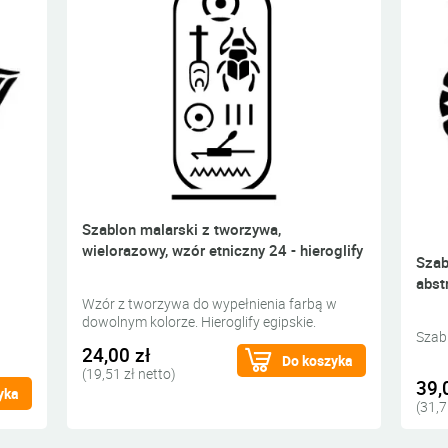
Szablon malarski z tworzywa,
wielorazowy, wzór etniczny 24 - hieroglify
Szab
abst
Wzór z tworzywa do wypełnienia farbą w
dowolnym kolorze. Hieroglify egipskie.
Szab
24,00 zł
Do koszyka
(19,51 zł netto)
39,
yka
(31,7