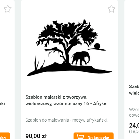
Szab
wiel
Szablon malarski z tworzywa,
ski
wielorazowy, wzór etniczny 16 - Afryka
Wzór
dowol
Szablon do malowania - motyw afrykański.
24,
(19,5
90,00 zł
yka
Do koszyka