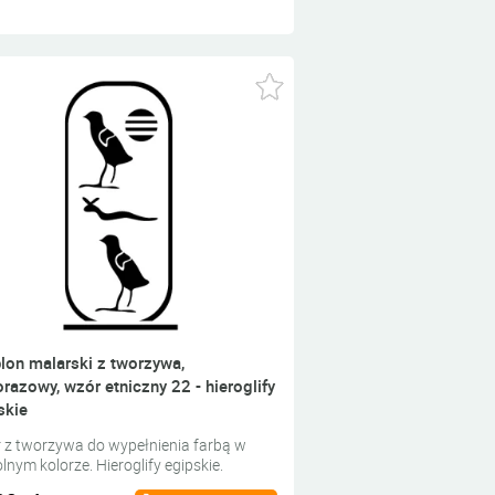
lon malarski z tworzywa,
orazowy, wzór etniczny 22 - hieroglify
skie
 z tworzywa do wypełnienia farbą w
nym kolorze. Hieroglify egipskie.