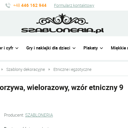
+48
446 162 944
Formularz kontaktowy
r i cyfr
Gry i naklejki dla dzieci
Plakaty
Miękkie 
Szablony dekoracyjne
Etniczne i egzotyczne
orzywa, wielorazowy, wzór etniczny 9
Producent:
SZABLONERIA