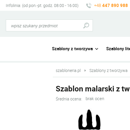
+48
447 890 988
Infolinia: (od pon.-pt. godz. 08:00 - 16:00)
Szablony z tworzywa
Szablony lite
szabloneria.pl
Szablony z tworzywa
Szablon malarski z tw
brak ocen
Średnia ocena: