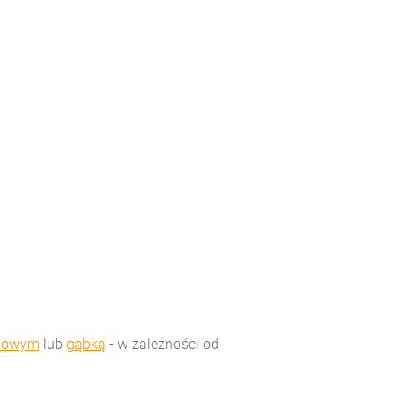
onowym
lub
gąbką
- w zależności od