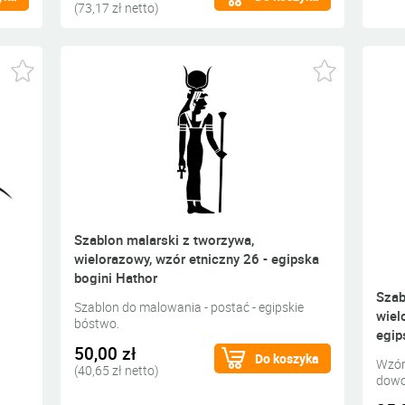
(73,17 zł netto)
Szablon malarski z tworzywa,
wielorazowy, wzór etniczny 26 - egipska
bogini Hathor
Szab
Szablon do malowania - postać - egipskie
wiel
bóstwo.
egip
50,00 zł
Do koszyka
Wzór
(40,65 zł netto)
dowol