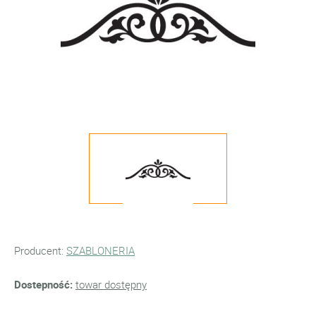
Producent:
SZABLONERIA
Dostepność:
towar dostępny