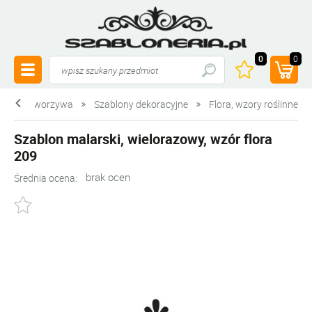
0
0
blony z tworzywa
Szablony dekoracyjne
Flora, wzory roślinne
Szablon malarski, wielorazowy, wzór flora
209
brak ocen
Średnia ocena: