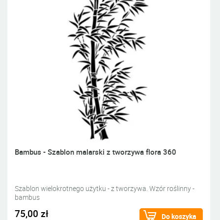
Bambus - Szablon malarski z tworzywa flora 360
Szablon wielokrotnego użytku - z tworzywa. Wzór roślinny -
bambus
75,00 zł
Do koszyka