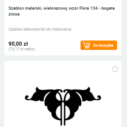
Szablon malarski, wielorazowy, wzór Flora 134 - bogate
żniwa
Szablon dekoratorski do malowania.
90,00 zł
Do koszyka
(73,17 zł netto)