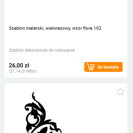
Szablon malarski, wielorazowy, wzór flora 102
Szablon dekoratorski do malowania.
26,00 zł
Do koszyka
(21,14 zł netto)